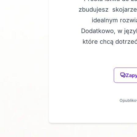
zbudujesz skojarzen
idealnym rozwi
Dodatkowo, w język
które chcą dotrze
Zapy
Opubliko