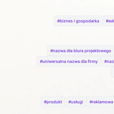
#biznes i gospodarka
#edu
#nazwa dla biura projektowego
#uniwersalna nazwa dla firmy
#nazw
#produkt
#usługi
#reklamowa