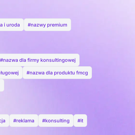
a i uroda
#nazwy premium
#nazwa dla firmy konsultingowej
sługowej
#nazwa dla produktu fmcg
j
cja
#reklama
#konsulting
#it