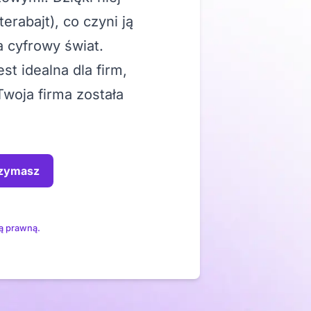
rabajt), co czyni ją
 cyfrowy świat.
t idealna dla firm,
woja firma została
rzymasz
ą prawną.