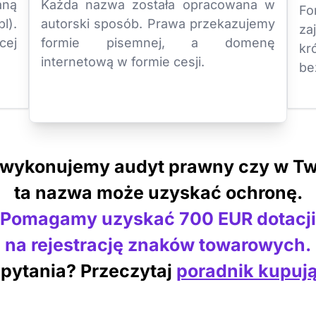
aną
Każda nazwa została opracowana w
Fo
l).
autorski sposób. Prawa przekazujemy
za
cej
formie pisemnej, a domenę
k
internetową w formie cesji.
be
 wykonujemy audyt prawny czy w Tw
ta nazwa może uzyskać ochronę.
Pomagamy uzyskać 700 EUR dotacji
na rejestrację znaków towarowych.
pytania? Przeczytaj
poradnik kupuj