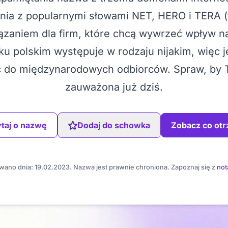
ia z popularnymi słowami NET, HERO i TERA (te
ązaniem dla firm, które chcą wywrzeć wpływ na
u polskim występuje w rodzaju nijakim, więc jes
ć do międzynarodowych odbiorców. Spraw, by T
zauważona już dziś.
taj o nazwę
Dodaj do schowka
Zobacz co ot
wano dnia: 19.02.2023. Nazwa jest prawnie chroniona. Zapoznaj się z
not