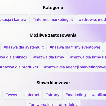
Kategorie
kacja i kariera
#internet, marketing, it
#zdrowie, mod
Możliwe zastosowania
#nazwa dla systemu it
#nazwa dla firmy eventowej
a dla aplikacji
#nazwa dla firmy
#nazwa dla firmy u
#nazwa dla produktu
#nazwa dla agencji marketingowe
Słowa kluczowe
#www
#internet
#strony
#marketing
#aplika
#uniwersalna
#produkty