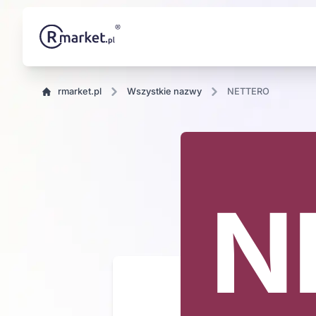
rmarket.pl
wszystkie nazwy
NETTERO
ERO
N