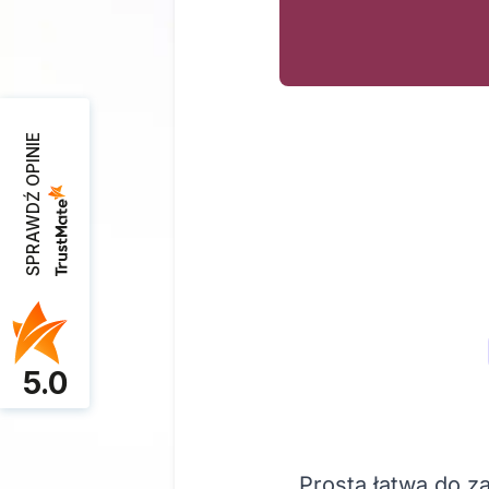
SPRAWDŹ OPINIE
5.0
Prosta łatwa do z