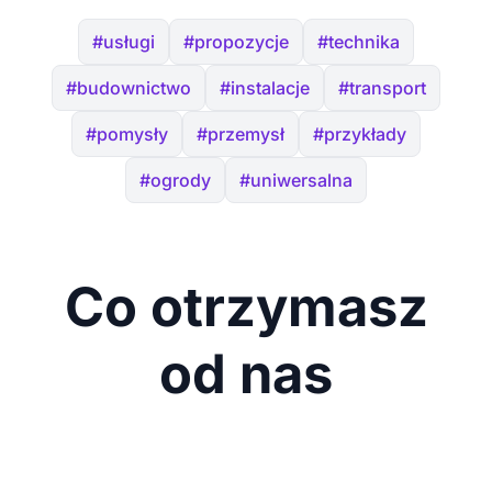
#usługi
#propozycje
#technika
#budownictwo
#instalacje
#transport
#pomysły
#przemysł
#przykłady
#ogrody
#uniwersalna
Co otrzymasz
od nas