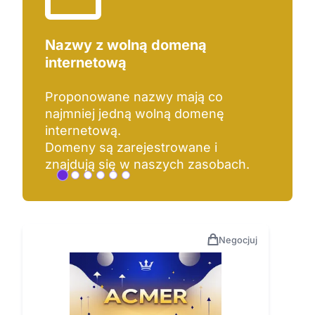
Nazwy z wolną domeną
internetową
Proponowane nazwy mają co
najmniej jedną wolną domenę
internetową.
Domeny są zarejestrowane i
znajdują się w naszych zasobach.
Negocjuj