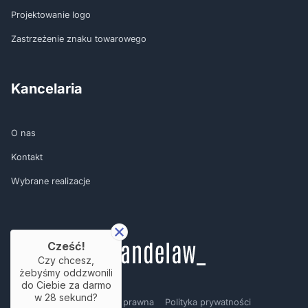
Projektowanie logo
Zastrzeżenie znaku towarowego
Kancelaria
O nas
Kontakt
Wybrane realizacje
Cześć!
Czy chcesz,
żebyśmy oddzwonili
do Ciebie za darmo
w
28
sekund?
Regulamin
Nota prawna
Polityka prywatności