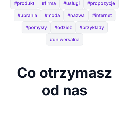
#produkt
#firma
#usługi
#propozycje
#ubrania
#moda
#nazwa
#internet
#pomysły
#odzież
#przykłady
#uniwersalna
Co otrzymasz
od nas