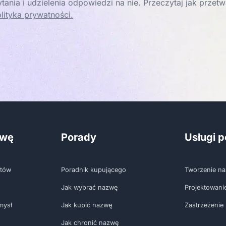
tania i udzielenia odpowiedzi na nie. Przeczytaj jak prze
lityka prywatności.
zwę
Porady
Usługi 
któw
Poradnik kupującego
Tworzenie na
Jak wybrać nazwę
Projektowani
mysł
Jak kupić nazwę
Zastrzeżenie
Jak chronić nazwę