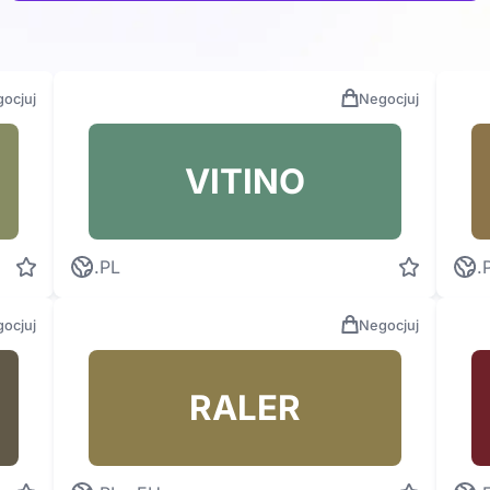
ocjuj
Negocjuj
VITINO
.PL
.
ocjuj
Negocjuj
RALER