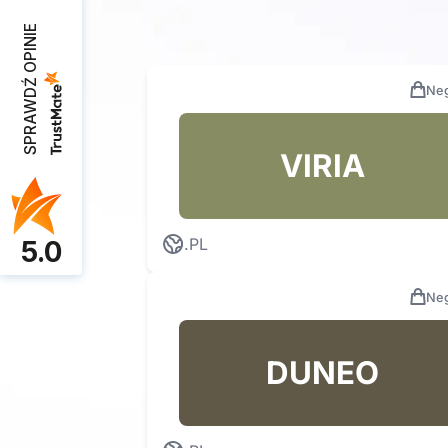
SPRAWDŹ OPINIE
Neg
VIRIA
.PL
5.0
Neg
DUNEO