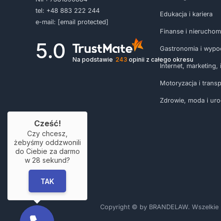
tel:
+48 883 222 244
Edukacja i kariera
e-mail:
[email protected]
Finanse i nieruchom
5.0
Gastronomia i wypo
Na podstawie
243
opinii
z całego okresu
Internet, marketing, i
Motoryzacja i transp
Zdrowie, moda i ur
Cześć!
Czy chcesz,
żebyśmy oddzwonili
do Ciebie za darmo
w
28
sekund?
TAK
Copyright © by BRANDELAW. Wszelkie pra