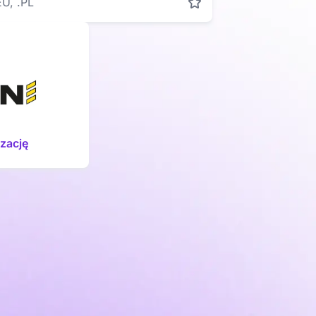
EU, .PL
izację