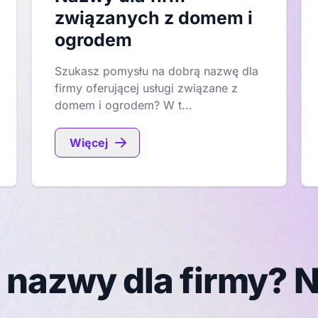
związanych z domem i
ogrodem
Szukasz pomysłu na dobrą nazwę dla
firmy oferującej usługi związane z
domem i ogrodem? W t...
Więcej
 nazwy dla firmy? N