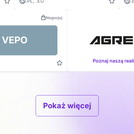
.PL, .EU
.
Negocjuj
VEPO
Poznaj naszą real
Pokaż więcej