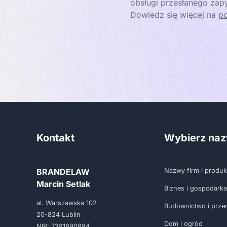
obsługi przesłanego zapy
Dowiedz się więcej na
po
Kontakt
Wybierz na
BRANDELAW
Nazwy firm i produ
Marcin Setlak
Biznes i gospodarka
al. Warszawska 102
Budownictwo i prze
20-824 Lublin
Dom i ogród
NIP: 7381890884