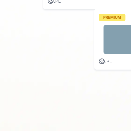
.PL
PREMIUM
.PL