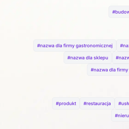
#budow
#nazwa dla firmy gastronomicznej
#na
#nazwa dla sklepu
#nazw
#nazwa dla firmy 
#produkt
#restauracja
#usł
#nier