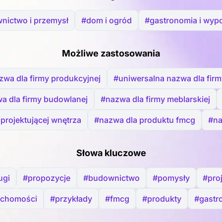
nictwo i przemysł
#dom i ogród
#gastronomia i wyp
Możliwe zastosowania
zwa dla firmy produkcyjnej
#uniwersalna nazwa dla firm
a dla firmy budowlanej
#nazwa dla firmy meblarskiej
projektującej wnętrza
#nazwa dla produktu fmcg
#na
Słowa kluczowe
ugi
#propozycje
#budownictwo
#pomysły
#pro
uchomości
#przykłady
#fmcg
#produkty
#gastr