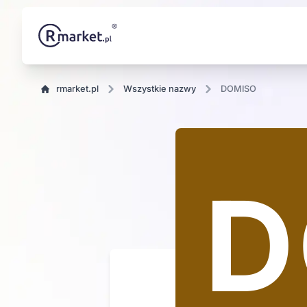
rmarket.pl
wszystkie nazwy
DOMISO
SO
D