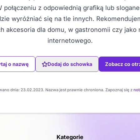
W połączeniu z odpowiednią grafiką lub sloga
ie wyróżniać się na tle innych. Rekomendujemy
h akcesoria dla domu, w gastronomii czy jako
internetowego.
taj o nazwę
Dodaj do schowka
Zobacz co ot
ano dnia: 23.02.2023. Nazwa jest prawnie chroniona. Zapoznaj się z
not
Kategorie