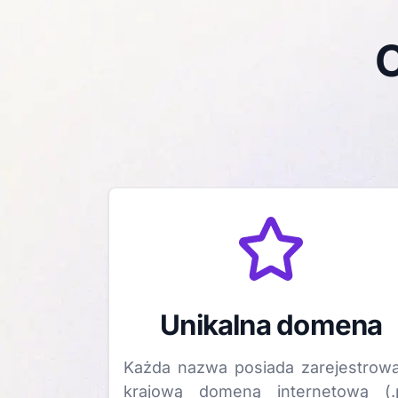
C
Unikalna domena
Każda nazwa posiada zarejestrow
krajową domeną internetową (.p