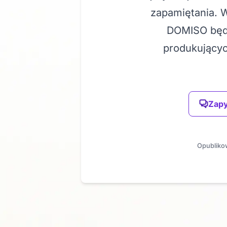
zapamiętania. 
DOMISO będz
produkującyc
Zapy
Opublikow