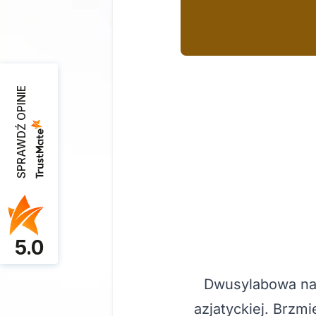
SPRAWDŹ OPINIE
5.0
Dwusylabowa naz
azjatyckiej. Brzmi