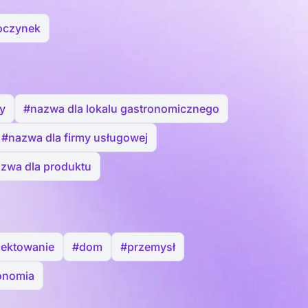
oczynek
y
#nazwa dla lokalu gastronomicznego
#nazwa dla firmy usługowej
zwa dla produktu
jektowanie
#dom
#przemysł
onomia