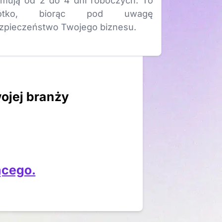
jmują od 2 do 4 dni roboczych. To
rótko, biorąc pod uwagę
zpieczeństwo Twojego biznesu.
ojej branży
ącego.