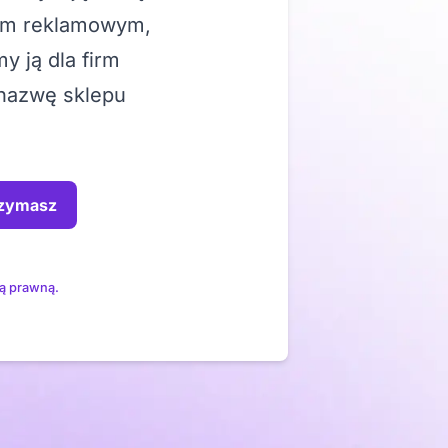
nem reklamowym,
 ją dla firm
 nazwę sklepu
rzymasz
ą prawną.