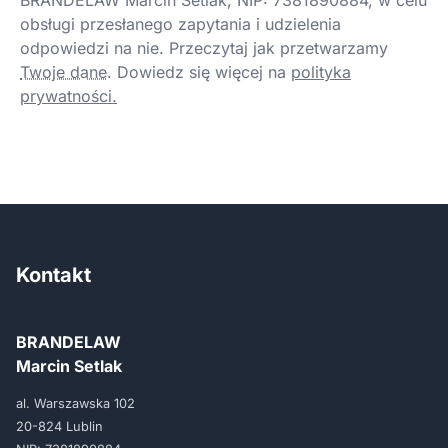
BRANDELAW Marcin Setlak, NIP: 7381890884, w celu
obsługi przesłanego zapytania i udzielenia
odpowiedzi na nie. Przeczytaj jak przetwarzamy
Twoje dane
.
Dowiedz się więcej na
polityka
prywatności.
Kontakt
BRANDELAW
Marcin Setlak
al. Warszawska 102
20-824 Lublin