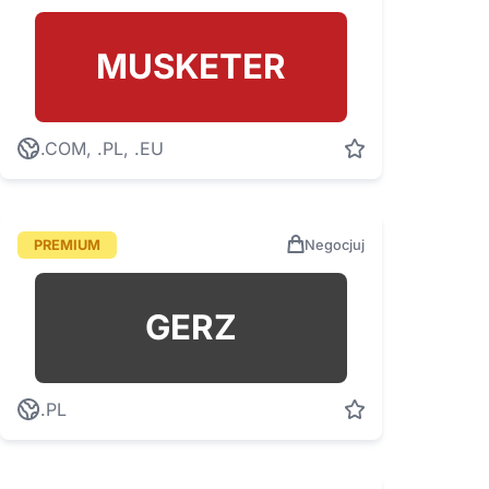
MUSKETER
.COM, .PL, .EU
PREMIUM
Negocjuj
GERZ
.PL