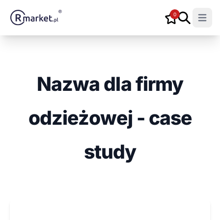
0
Open m
Nazwa dla firmy
odzieżowej - case
study