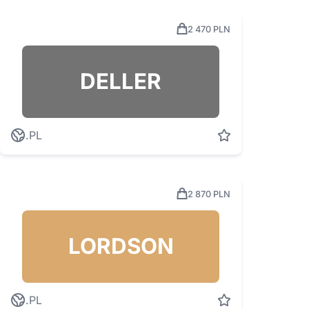
2 470 PLN
DELLER
.PL
2 870 PLN
LORDSON
.PL