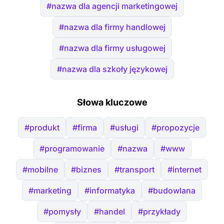
#nazwa dla agencji marketingowej
#nazwa dla firmy handlowej
#nazwa dla firmy usługowej
#nazwa dla szkoły językowej
Słowa kluczowe
#produkt
#firma
#usługi
#propozycje
#programowanie
#nazwa
#www
#mobilne
#biznes
#transport
#internet
#marketing
#informatyka
#budowlana
#pomysły
#handel
#przykłady