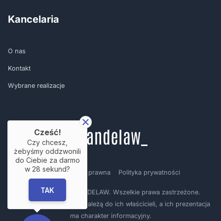
Kancelaria
O nas
Kontakt
Wybrane realizacje
Cześć!
Czy chcesz,
żebyśmy oddzwonili
do Ciebie za darmo
w
28
sekund?
Regulamin
Nota prawna
Polityka prywatności
TAK
Copyright © by BRANDELAW. Wszelkie prawa zastrzeżone.
Prezentowane logotypy należą do ich właścicieli, a ich prezentacja
ma charakter informacyjny.