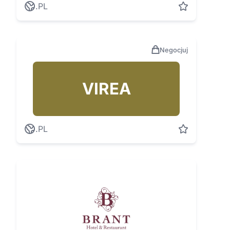
.PL
Negocjuj
VIREA
.PL