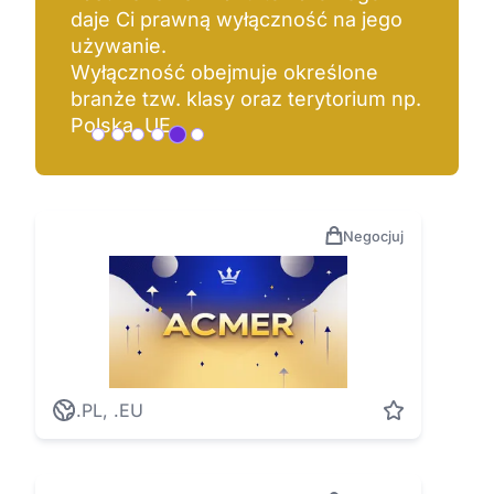
daje Ci prawną wyłączność na jego
używanie.
Wyłączność obejmuje określone
branże tzw. klasy oraz terytorium np.
Polska, UE.
Negocjuj
.PL, .EU