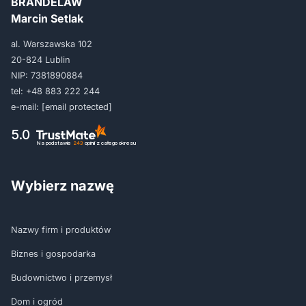
BRANDELAW
Marcin Setlak
al. Warszawska 102
20-824 Lublin
NIP: 7381890884
tel:
+48 883 222 244
e-mail:
[email protected]
5.0
Na podstawie
243
opinii
z całego okresu
Wybierz nazwę
Nazwy firm i produktów
Biznes i gospodarka
Budownictwo i przemysł
Dom i ogród