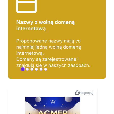
Jak wybrać najlepszą nazwę?
Dodaj swoje typy nazw do schowka,
a następnie porównaj.
Poproś też znajomych, aby pomogli
Ci w wyborze.
Negocjuj