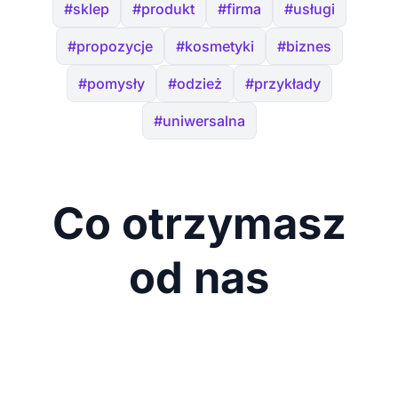
#sklep
#produkt
#firma
#usługi
#propozycje
#kosmetyki
#biznes
#pomysły
#odzież
#przykłady
#uniwersalna
Co otrzymasz
od nas