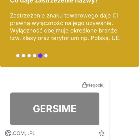
Chroń markę w Polsce lub Unii
Europejskiej
Chroń swoją markę tam, gdzie prowadzisz
główne interesy.
Opłaty urzędowe w UE są wyższe, ale w
zamian otrzymujesz ochronę w 28 krajach
na 10 lat.
Negocjuj
GERSIME
.COM, .PL