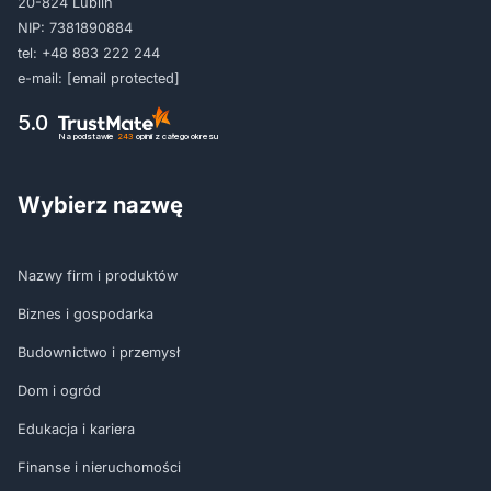
20-824 Lublin
NIP: 7381890884
tel:
+48 883 222 244
e-mail:
[email protected]
5.0
Na podstawie
243
opinii
z całego okresu
Wybierz nazwę
Nazwy firm i produktów
Biznes i gospodarka
Budownictwo i przemysł
Dom i ogród
Edukacja i kariera
Finanse i nieruchomości