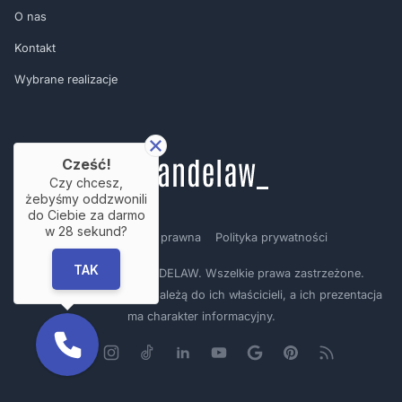
O nas
Kontakt
Wybrane realizacje
Cześć!
Czy chcesz,
żebyśmy oddzwonili
do Ciebie za darmo
w
28
sekund?
Regulamin
Nota prawna
Polityka prywatności
TAK
Copyright © by BRANDELAW. Wszelkie prawa zastrzeżone.
Prezentowane logotypy należą do ich właścicieli, a ich prezentacja
ma charakter informacyjny.