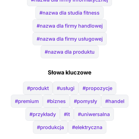
#nazwa dla studia fitness
#nazwa dla firmy handlowej
#nazwa dla firmy usługowej
#nazwa dla produktu
Słowa kluczowe
#produkt
#usługi
#propozycje
#premium
#biznes
#pomysły
#handel
#przykłady
#it
#uniwersalna
#produkcja
#elektryczna