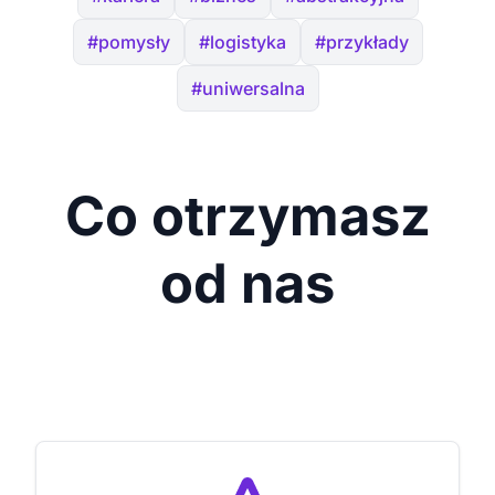
#pomysły
#logistyka
#przykłady
#uniwersalna
Co otrzymasz
od nas