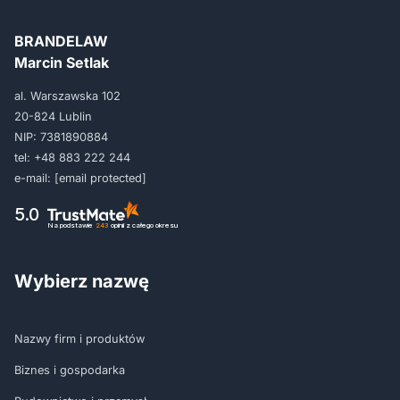
BRANDELAW
Marcin Setlak
al. Warszawska 102
20-824 Lublin
NIP: 7381890884
tel:
+48 883 222 244
e-mail:
[email protected]
5.0
Na podstawie
243
opinii
z całego okresu
Wybierz nazwę
Nazwy firm i produktów
Biznes i gospodarka