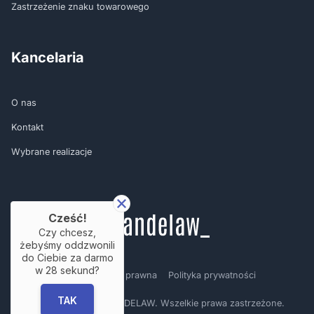
Zastrzeżenie znaku towarowego
Kancelaria
O nas
Kontakt
Wybrane realizacje
Cześć!
Czy chcesz,
żebyśmy oddzwonili
do Ciebie za darmo
w
28
sekund?
Regulamin
Nota prawna
Polityka prywatności
TAK
Copyright © by BRANDELAW. Wszelkie prawa zastrzeżone.