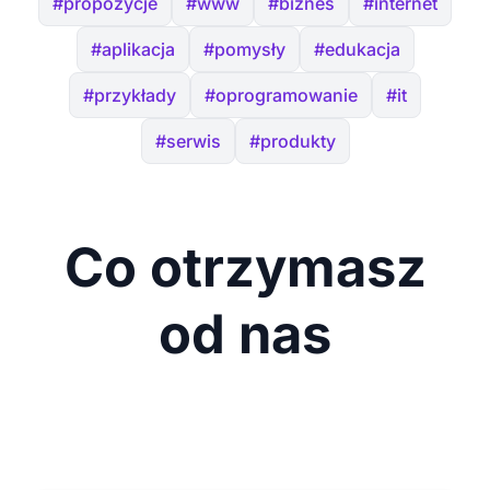
#propozycje
#www
#biznes
#internet
#aplikacja
#pomysły
#edukacja
#przykłady
#oprogramowanie
#it
#serwis
#produkty
Co otrzymasz
od nas