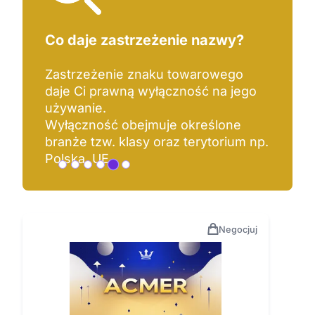
Co daje zastrzeżenie nazwy?
Zastrzeżenie znaku towarowego
daje Ci prawną wyłączność na jego
używanie.
Wyłączność obejmuje określone
branże tzw. klasy oraz terytorium np.
Polska, UE.
Negocjuj