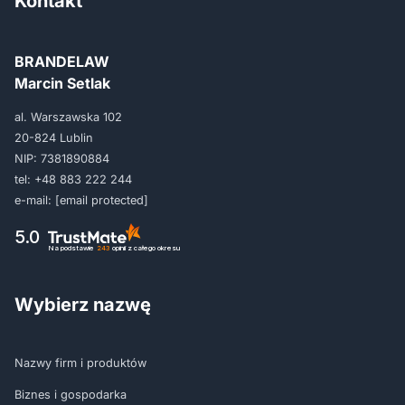
Kontakt
BRANDELAW
Marcin Setlak
al. Warszawska 102
20-824 Lublin
NIP: 7381890884
tel:
+48 883 222 244
e-mail:
[email protected]
5.0
Na podstawie
243
opinii
z całego okresu
Wybierz nazwę
Nazwy firm i produktów
Biznes i gospodarka