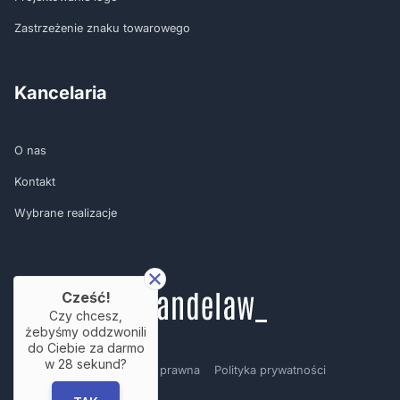
Zastrzeżenie znaku towarowego
Kancelaria
O nas
Kontakt
Wybrane realizacje
Cześć!
Czy chcesz,
żebyśmy oddzwonili
do Ciebie za darmo
w
28
sekund?
Regulamin
Nota prawna
Polityka prywatności