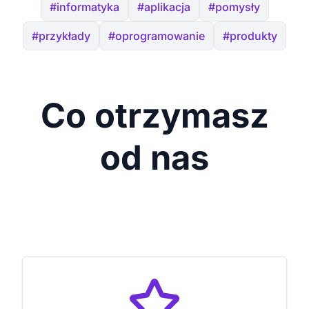
#informatyka
#aplikacja
#pomysły
#przykłady
#oprogramowanie
#produkty
Co otrzymasz
od nas