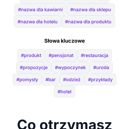
#nazwa dla kawiarni
#nazwa dla sklepu
#nazwa dla hotelu
#nazwa dla produktu
Słowa kluczowe
#produkt
#pensjonat
#restauracja
#propozycje
#wypoczynek
#uroda
#pomysły
#bar
#odzież
#przykłady
#hotel
Co otrzymasz