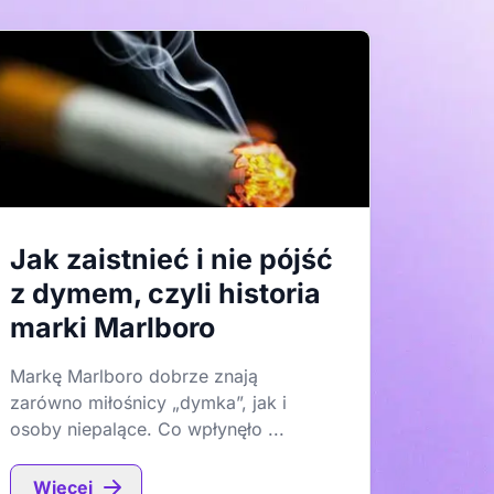
Jak zaistnieć i nie pójść
z dymem, czyli historia
marki Marlboro
Markę Marlboro dobrze znają
zarówno miłośnicy „dymka”, jak i
osoby niepalące. Co wpłynęło ...
Więcej