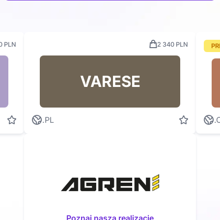
0 PLN
2 340 PLN
PR
VARESE
.PL
.
Poznaj naszą realizację