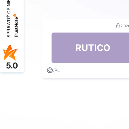
SPRAWDŹ OPINIE
2 32
RUTICO
5.0
.PL