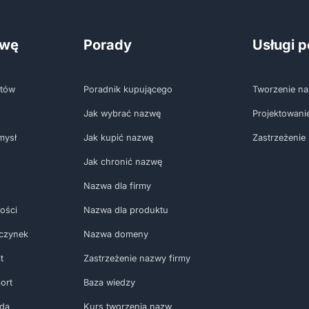
zwę
Porady
Usługi 
któw
Poradnik kupującego
Tworzenie na
Jak wybrać nazwę
Projektowani
mysł
Jak kupić nazwę
Zastrzeżenie
Jak chronić nazwę
Nazwa dla firmy
ości
Nazwa dla produktu
czynek
Nazwa domeny
t
Zastrzeżenie nazwy firmy
ort
Baza wiedzy
oda
Kurs tworzenia nazw