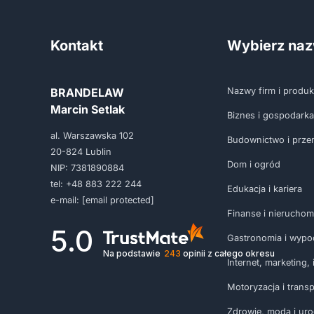
Kontakt
Wybierz na
BRANDELAW
Nazwy firm i produ
Marcin Setlak
Biznes i gospodarka
al. Warszawska 102
Budownictwo i prze
20-824 Lublin
Dom i ogród
NIP: 7381890884
tel:
+48 883 222 244
Edukacja i kariera
e-mail:
[email protected]
Finanse i nieruchom
5.0
Gastronomia i wypo
Na podstawie
243
opinii
z całego okresu
Internet, marketing, i
Motoryzacja i transp
Zdrowie, moda i ur