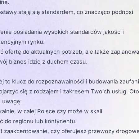
ine.
stawy stają się standardem, co znacząco podnosi
enie posiadania wysokich standardów jakości i
urencyjnym rynku.
ć ofertę do aktualnych potrzeb, ale także zaplanow
wój biznes idzie z duchem czasu.
j to klucz do rozpoznawalności i budowania zaufan
ojarzyć się z rodzajem i zakresem Twoich usług. Oto
d uwagę:
kalnie, w całej Polsce czy może w skali
 do regionu lub kontynentu.
t zaakcentowanie, czy oferujesz przewozy drogowe