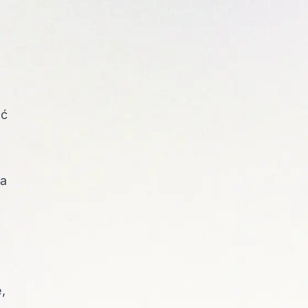
ać
ia
,