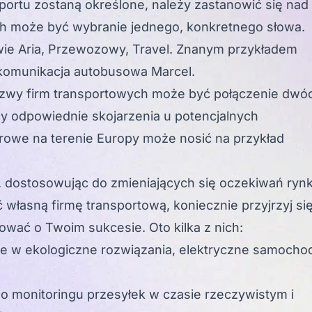
sportu zostaną określone, należy zastanowić się nad
ch może być wybranie jednego, konkretnego słowa.
ie Aria, Przewozowy, Travel. Znanym przykładem
a komunikacja autobusowa Marcel.
zwy firm transportowych może być połączenie dwó
ący odpowiednie skojarzenia u potencjalnych
rowe na terenie Europy może nosić na przykład
, dostosowując do zmieniających się oczekiwań ryn
ć własną firmę transportową, koniecznie przyjrzyj si
wać o Twoim sukcesie. Oto kilka z nich:
uje w ekologiczne rozwiązania, elektryczne samocho
do monitoringu przesyłek w czasie rzeczywistym i