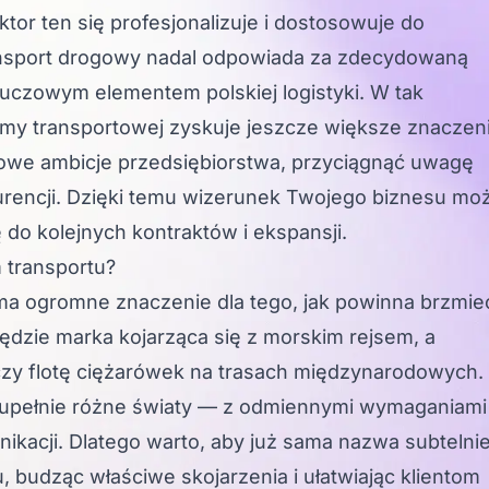
ektor ten się profesjonalizuje i dostosowuje do
nsport drogowy nadal odpowiada za zdecydowaną
uczowym elementem polskiej logistyki. W tak
my transportowej zyskuje jeszcze większe znaczen
dowe ambicje przedsiębiorstwa, przyciągnąć uwagę
urencji. Dzięki temu wizerunek Twojego biznesu mo
do kolejnych kontraktów i ekspansji.
 transportu?
a ogromne znaczenie dla tego, jak powinna brzmie
ędzie marka kojarząca się z morskim rejsem, a
zy flotę ciężarówek na trasach międzynarodowych.
 zupełnie różne światy — z odmiennymi wymaganiami
ikacji. Dlatego warto, aby już sama nazwa subtelni
 budząc właściwe skojarzenia i ułatwiając klientom