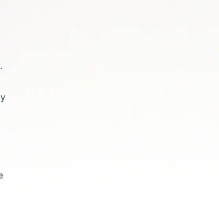
.
ny
e
z