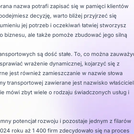
brana nazwa potrafi zapisać się w pamięci klientów
podejmiesz decyzję, warto bliżej przyjrzeć się
umieniu jej potrzeb i oczekiwań łatwiej stworzysz
go biznesu, ale także pomoże zbudować jego silną
ransportowych są dość stałe. To, co można zauważy
sprawiać wrażenie dynamicznej, kojarzyć się z
ne jest również zamieszczanie w nazwie słowa
irmy transportowej zawierane jest nazwisko właściciel
ie mówi zbyt wiele o rodzaju świadczonych usług i
ny potencjał rozwoju i pozostaje jednym z filarów
024 roku aż 1 400 firm zdecydowało się na proces