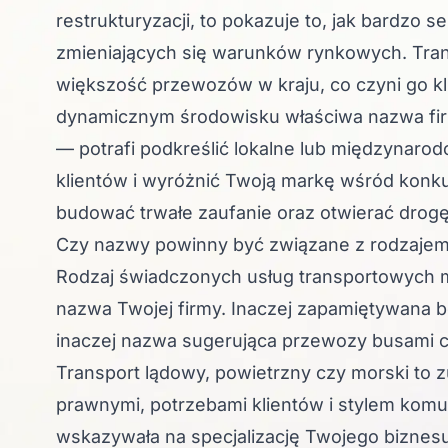
restrukturyzacji, to pokazuje to, jak bardzo s
zmieniających się warunków rynkowych. Tra
większość przewozów w kraju, co czyni go kl
dynamicznym środowisku właściwa nazwa fir
— potrafi podkreślić lokalne lub międzynaro
klientów i wyróżnić Twoją markę wśród konk
budować trwałe zaufanie oraz otwierać drogę 
Czy nazwy powinny być związane z rodzajem
Rodzaj świadczonych usług transportowych m
nazwa Twojej firmy. Inaczej zapamiętywana b
inaczej nazwa sugerująca przewozy busami c
Transport lądowy, powietrzny czy morski to
prawnymi, potrzebami klientów i stylem komun
wskazywała na specjalizację Twojego biznesu,