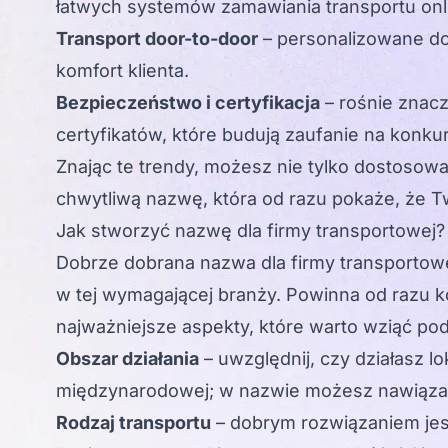
łatwych systemów zamawiania transportu onl
Transport door-to-door
– personalizowane do
komfort klienta.
Bezpieczeństwo i certyfikacja
– rośnie znacz
certyfikatów, które budują zaufanie na konk
Znając te trendy, możesz nie tylko dostosowa
chwytliwą nazwę, która od razu pokaże, że T
Jak stworzyć nazwę dla firmy transportowej?
Dobrze dobrana nazwa dla firmy transportowe
w tej wymagającej branży. Powinna od razu k
najważniejsze aspekty, które warto wziąć po
Obszar działania
– uwzględnij, czy działasz lo
międzynarodowej; w nazwie możesz nawiązać
Rodzaj transportu
– dobrym rozwiązaniem jes