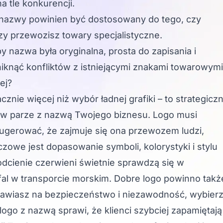
a tle konkurencji.
 nazwy powinien być dostosowany do tego, czy
zy przewozisz towary specjalistyczne.
by nazwa była oryginalna, prosta do zapisania i
iknąć konfliktów z istniejącymi znakami towarowymi
ej?
cznie więcej niż wybór ładnej grafiki – to strategicz
ć w parze z nazwą Twojego biznesu. Logo musi
 sugerować, że zajmuje się ona przewozem ludzi,
zowe jest dopasowanie symboli, kolorystyki i stylu
 odcienie czerwieni świetnie sprawdzą się w
al w transporcie morskim. Dobre logo powinno takż
i stawiasz na bezpieczeństwo i niezawodność, wybier
logo z nazwą sprawi, że klienci szybciej zapamiętają