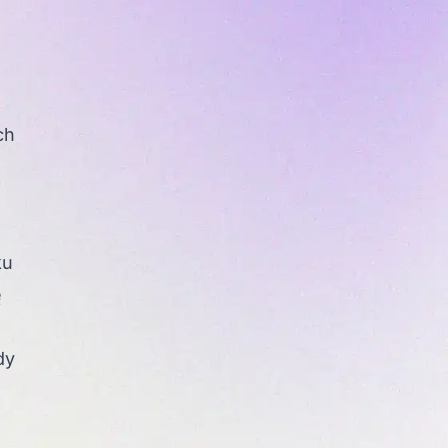
ch
ku
ę
dy