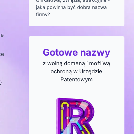
jaka powinna być dobra nazwa
firmy?
ie
Gotowe nazwy
że
z wolną domeną i możliwą
ochroną w Urzędzie
Patentowym
ć
e