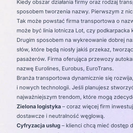
Kiedy obszar działania firmy oraz rodzaj tran
sposobem
tworzenia nazwy
. Pierwszym z ni
Tak może powstać firma transportowa o nazw
może być linia lotnicza Lot, czy podkarpack
Drugim sposobem na wykreowanie dobrej na
słów, które będą niosły jakiś przekaz, tworz
pasażerów. Firma oferująca przewozy autoka
nazwę Eurolines, Eurobus, EuroTrans.
Branża transportowa dynamicznie się rozwija
i nowych technologii. Jeśli planujesz stworzy
najważniejszym trendom, które mogą zdecydo
Zielona logistyka
– coraz więcej firm inwest
dostawcze i neutralność węglową.
Cyfryzacja usług
– klienci chcą mieć dostęp 