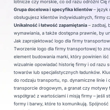
lotnicze czy morskie, co od razu odróżni Cię n
Grupa docelowa i specyfika klientów
– język
obsługujesz klientów indywidualnych, firmy c
Unikalność i łatwość zapamiętania
– zadbaj, 
wymawiania, a także dostępna prawnie, by un
Jak zaprojektować logo dla firmy transportow
Tworzenie
logo dla firmy transportowej
to zna
element budowania marki, który powinien iś
wizualnie opowiadać historię firmy i od razu
towarów lub specjalistycznych ładunków. Kluc
do rodzaju transportu, np. dynamiczne linie i
transporcie drogowym, a granat czy motywy f
współgrać z wartościami i misją firmy – jeśl
formy i barwy, które to komunikują. Spójność 