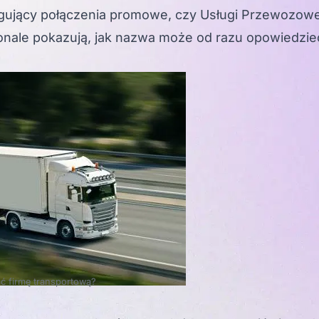
ługujący połączenia promowe, czy Usługi Przewozow
nale pokazują, jak nazwa może od razu opowiedzie
ć firmę transportową?