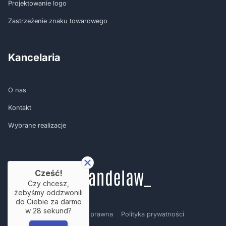
Projektowanie logo
Zastrzeżenie znaku towarowego
Kancelaria
O nas
Kontakt
Wybrane realizacje
Cześć!
Czy chcesz,
żebyśmy oddzwonili
do Ciebie za darmo
w
28
sekund?
Regulamin
Nota prawna
Polityka prywatności