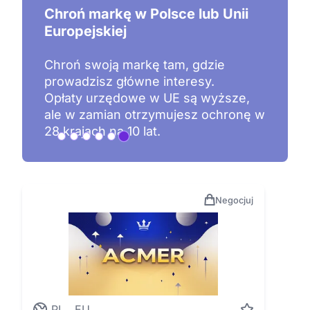
Nazwy z wolną domeną
internetową
Proponowane nazwy mają co
najmniej jedną wolną domenę
internetową.
Domeny są zarejestrowane i
w
znajdują się w naszych zasobach.
Negocjuj
.PL, .EU