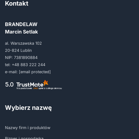
Kontakt
BRANDELAW
Marcin Setlak
al. Warszawska 102
20-824 Lublin
NIP: 7381890884
tel:
+48 883 222 244
e-mail:
[email protected]
5.0
Na podstawie
243
opinii
z całego okresu
Wybierz nazwę
Nazwy firm i produktów
Biznes i gospodarka