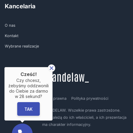
Kancelaria
O nas
Kontakt
Wybrane realizacje
Cześć!
Czy chcesz,
żebyśmy oddzwonili
do Ciebie za darmo
w
28
sekund?
Regulamin
Nota prawna
Polityka prywatności
TAK
Copyright © by BRANDELAW. Wszelkie prawa zastrzeżone.
Prezentowane logotypy należą do ich właścicieli, a ich prezentacja
ma charakter informacyjny.