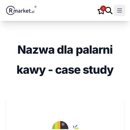
0
Open m
Nazwa dla palarni
kawy - case study