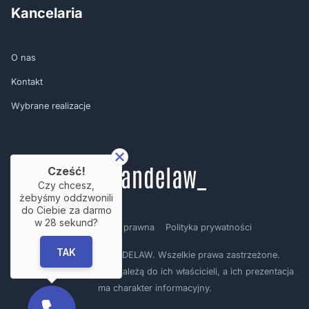
Kancelaria
O nas
Kontakt
Wybrane realizacje
Cześć!
Czy chcesz,
żebyśmy oddzwonili
do Ciebie za darmo
w
28
sekund?
Regulamin
Nota prawna
Polityka prywatności
TAK
Copyright © by BRANDELAW. Wszelkie prawa zastrzeżone.
Prezentowane logotypy należą do ich właścicieli, a ich prezentacja
ma charakter informacyjny.