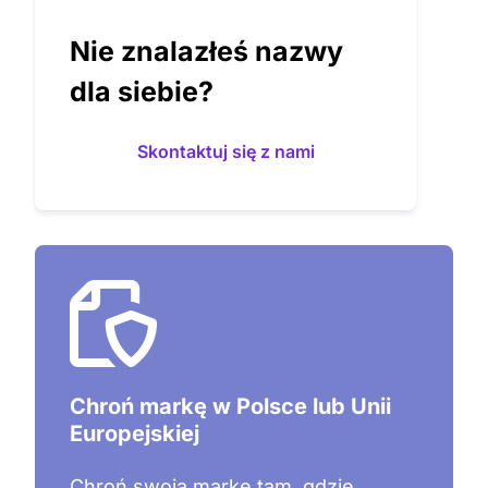
Nie znalazłeś nazwy
dla siebie?
Skontaktuj się z nami
Nazwy z wolną domeną
internetową
Proponowane nazwy mają co