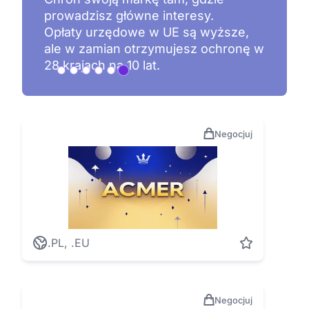
najmniej jedną wolną domenę
internetową.
Domeny są zarejestrowane i
znajdują się w naszych zasobach.
Negocjuj
.PL, .EU
Negocjuj