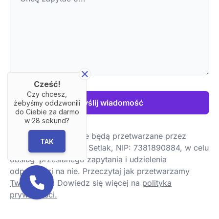
Cześć!
Czy chcesz,
Wyślij wiadomość
żebyśmy oddzwonili
do Ciebie za darmo
w
28
sekund?
Twoje dane osobowe będą przetwarzane przez
TAK
BRANDELAW Marcin Setlak, NIP: 7381890884, w celu
obsługi przesłanego zapytania i udzielenia
odpowiedzi na nie. Przeczytaj jak przetwarzamy
Twoje dane
.
Dowiedz się więcej na
polityka
prywatności.