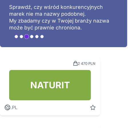
Nabywając nazwę stajesz się właścicielem
zgodnie z prawem autorskim.
Wyłączność na jej stosowanie daje Ci
rejestracja znaku towarowego.
2 470 PLN
NATURIT
.PL