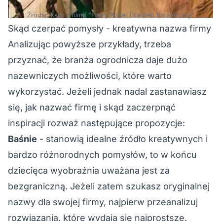
Źródło: kadr z filmu "Harry Potter i kamień filozoficzny"
Skąd czerpać pomysły - kreatywna nazwa firmy
Analizując powyższe przykłady, trzeba
przyznać, że branża ogrodnicza daje dużo
nazewniczych możliwości, które warto
wykorzystać. Jeżeli jednak nadal zastanawiasz
się, jak nazwać firmę i skąd zaczerpnąć
inspiracji rozważ następujące propozycje:
Baśnie
- stanowią idealne źródło kreatywnych i
bardzo różnorodnych pomysłów, to w końcu
dziecięca wyobraźnia uważana jest za
bezgraniczną. Jeżeli zatem szukasz oryginalnej
nazwy dla swojej firmy, najpierw przeanalizuj
rozwiązania, które wydają się najprostsze.