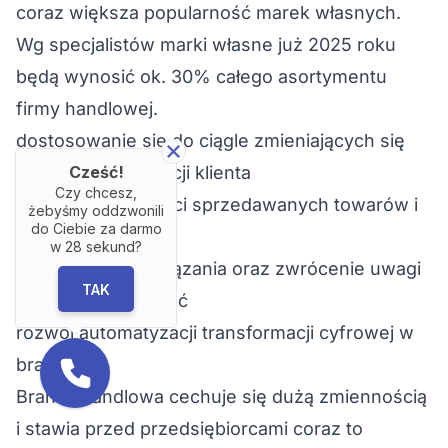
coraz większa popularność marek własnych.
Wg specjalistów marki własne już 2025 roku
będą wynosić ok. 30% całego asortymentu
firmy handlowej.
dostosowanie się do ciągle zmieniających się
Cześć!
potrzeb i preferencji klienta
Czy chcesz,
zwiększenie jakości sprzedawanych towarów i
żebyśmy oddzwonili
do Ciebie za darmo
usług
w
28
sekund?
ekologiczne rozwiązania oraz zwrócenie uwagi
TAK
na zdrową żywność
rozwój automatyzacji transformacji cyfrowej w
branży
Branża handlowa cechuje się dużą zmiennością
i stawia przed przedsiębiorcami coraz to