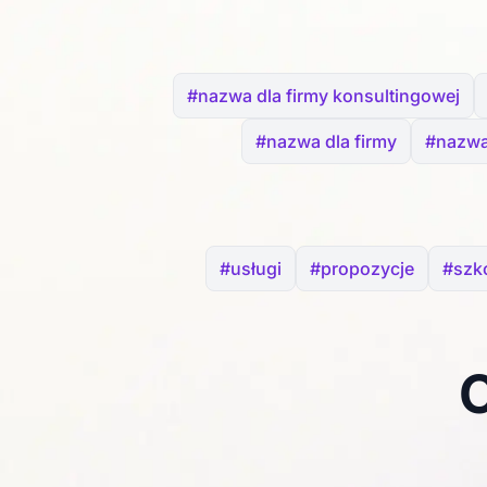
#nazwa dla firmy konsultingowej
#nazwa dla firmy
#nazwa
#usługi
#propozycje
#szko
C