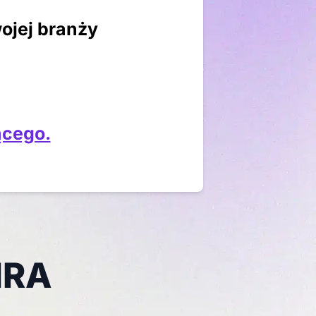
ojej branży
ącego.
IRA