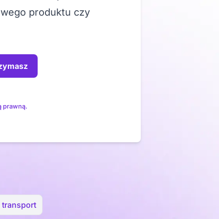
owego produktu czy
rzymasz
ą prawną.
 transport