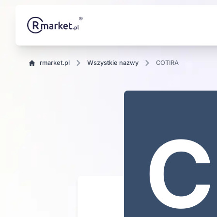
rmarket.pl
wszystkie nazwy
COTIRA
RA
C