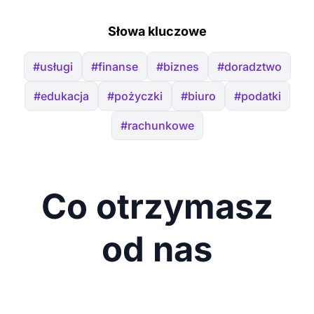
Słowa kluczowe
#usługi
#finanse
#biznes
#doradztwo
#edukacja
#pożyczki
#biuro
#podatki
#rachunkowe
Co otrzymasz
od nas