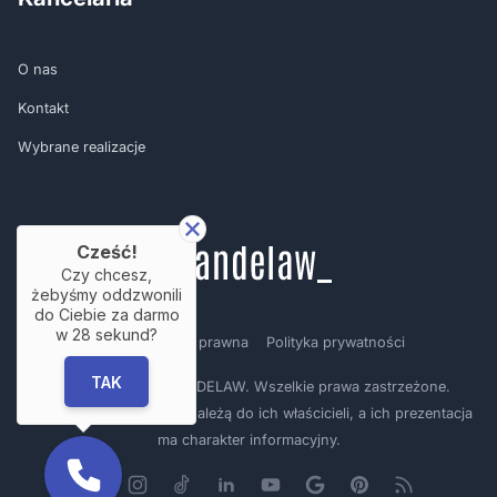
O nas
Kontakt
Wybrane realizacje
Cześć!
Czy chcesz,
żebyśmy oddzwonili
do Ciebie za darmo
w
28
sekund?
Regulamin
Nota prawna
Polityka prywatności
TAK
Copyright © by BRANDELAW. Wszelkie prawa zastrzeżone.
Prezentowane logotypy należą do ich właścicieli, a ich prezentacja
ma charakter informacyjny.