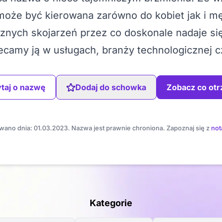
 może być kierowana zarówno do kobiet jak i m
znych skojarzeń przez co doskonale nadaje się
ecamy ją w usługach, branży technologicznej 
taj o nazwę
Dodaj do schowka
Zobacz co ot
wano dnia: 01.03.2023. Nazwa jest prawnie chroniona. Zapoznaj się z
not
Kategorie