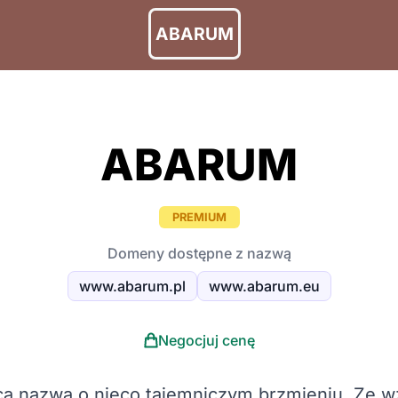
ABARUM
ABARUM
PREMIUM
Domeny dostępne z nazwą
www.abarum.pl
www.abarum.eu
Negocjuj cenę
ąca nazwa o nieco tajemniczym brzmieniu. Ze wz