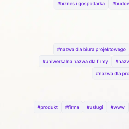
#biznes i gospodarka
#budow
#nazwa dla biura projektowego
#uniwersalna nazwa dla firmy
#nazwa
#nazwa dla pr
#produkt
#firma
#usługi
#www