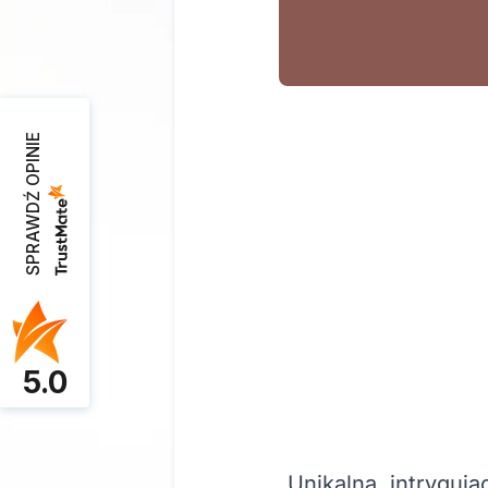
SPRAWDŹ OPINIE
5.0
Unikalna, intryguj