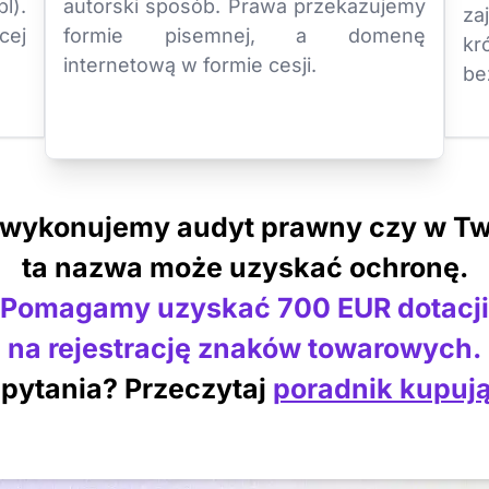
l).
autorski sposób. Prawa przekazujemy
za
cej
formie pisemnej, a domenę
k
internetową w formie cesji.
be
 wykonujemy audyt prawny czy w Tw
ta nazwa może uzyskać ochronę.
Pomagamy uzyskać 700 EUR dotacji
na rejestrację znaków towarowych.
pytania? Przeczytaj
poradnik kupuj