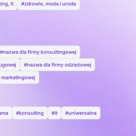
ing, it
#zdrowie, moda i uroda
#nazwa dla firmy konsultingowej
ługowej
#nazwa dla firmy odzieżowej
i marketingowej
lama
#konsulting
#it
#uniwersalna