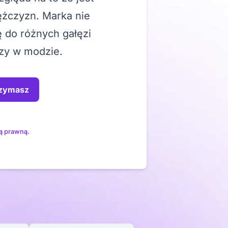
ężczyzn. Marka nie
 do różnych gałęzi
czy w modzie.
rzymasz
ą prawną.