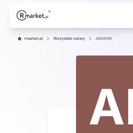
rmarket.pl
wszystkie nazwy
ABARUM
UM
A