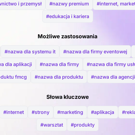
nictwo i przemysł
#nazwy premium
#internet, market
#edukacja i kariera
Możliwe zastosowania
#nazwa dla systemu it
#nazwa dla firmy eventowej
 dla aplikacji
#nazwa dla firmy
#nazwa dla firmy us
oduktu fmcg
#nazwa dla produktu
#nazwa dla agencj
Słowa kluczowe
#internet
#strony
#marketing
#aplikacja
#rek
#warsztat
#produkty