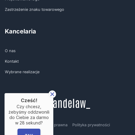
Zastrzeżenie znaku towarowego
Kancelaria
O nas
Kontakt
Wybrane realizacje
Cześć!
Czy chcesz,
żebyśmy oddzwonili
do Ciebie za darmo
w
28
sekund?
Regulamin
Nota prawna
Polityka prywatności