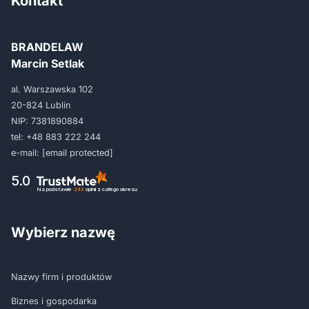
Kontakt
BRANDELAW
Marcin Setlak
al. Warszawska 102
20-824 Lublin
NIP: 7381890884
tel:
+48 883 222 244
e-mail:
[email protected]
5.0
Na podstawie
243
opinii
z całego okresu
Wybierz nazwę
Nazwy firm i produktów
Biznes i gospodarka