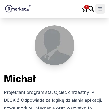
0
Open m
Michał
Projektant programista. Ojciec chrzestny IP
DESK ;) Odpowiada za logikę działania aplikacji,
nowe moduły, integracje oraz wszystko to,