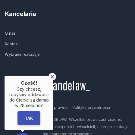
Kancelaria
O nas
Kontakt
Wybrane realizacje
Cześć!
Czy chcesz,
żebyśmy oddzwonili
do Ciebie za darmo
w
28
sekund?
Regulamin
Nota prawna
Polityka prywatności
TAK
Copyright © by BRANDELAW. Wszelkie prawa zastrzeżone.
Prezentowane logotypy należą do ich właścicieli, a ich prezentacja
ma charakter informacyjny.