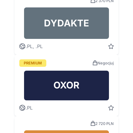
2 370 PLN
DYDAKTE
.PL, .PL
PREMIUM
Negocjuj
OXOR
.PL
2 720 PLN