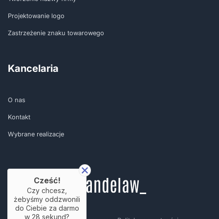
Projektowanie logo
Zastrzeżenie znaku towarowego
Kancelaria
O nas
Kontakt
Wybrane realizacje
Cześć!
Czy chcesz,
żebyśmy oddzwonili
do Ciebie za darmo
w
28
sekund?